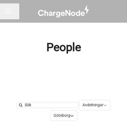
Dela sidan
KARRIÄRMENY
People
Avdelningar
Avdelningar
Search
Platser
Göteborg