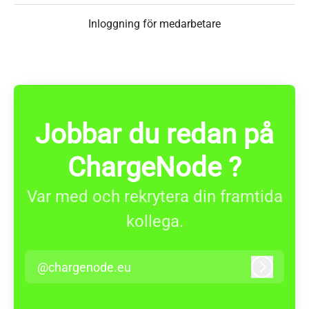
Inloggning för medarbetare
Jobbar du redan på
ChargeNode ?
Var med och rekrytera din framtida
kollega.
@chargenode.eu
Logga in