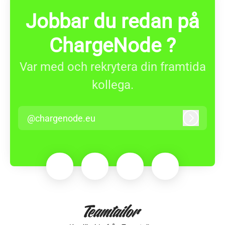
Jobbar du redan på
ChargeNode ?
Var med och rekrytera din framtida
kollega.
@chargenode.eu
Logga in