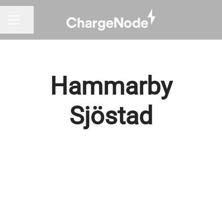
Dela sidan
KARRIÄRMENY
Hammarby
Sjöstad